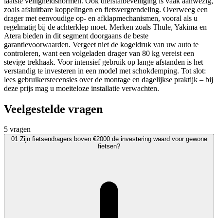
laatste veiligheidsnormen. Ook diefstalbeveiliging is vaak aanwezig,
zoals afsluitbare koppelingen en fietsvergrendeling. Overweeg een
drager met eenvoudige op- en afklapmechanismen, vooral als u
regelmatig bij de achterklep moet. Merken zoals Thule, Yakima en
Atera bieden in dit segment doorgaans de beste
garantievoorwaarden. Vergeet niet de kogeldruk van uw auto te
controleren, want een volgeladen drager van 80 kg vereist een
stevige trekhaak. Voor intensief gebruik op lange afstanden is het
verstandig te investeren in een model met schokdemping. Tot slot:
lees gebruikersrecensies over de montage en dagelijkse praktijk – bij
deze prijs mag u moeiteloze installatie verwachten.
Veelgestelde vragen
5 vragen
01
Zijn fietsendragers boven €2000 de investering waard voor gewone
fietsen?