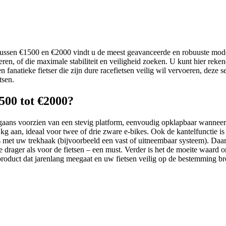
t tussen €1500 en €2000 vindt u de meest geavanceerde en robuuste mod
eren, of die maximale stabiliteit en veiligheid zoeken. U kunt hier r
en fanatieke fietser die zijn dure racefietsen veilig wil vervoeren, deze
tsen.
500 tot €2000?
orgaans voorzien van een stevig platform, eenvoudig opklapbaar wanneer 
 aan, ideaal voor twee of drie zware e-bikes. Ook de kantelfunctie is
 met uw trekhaak (bijvoorbeeld een vast of uitneembaar systeem). Daarna
 de drager als voor de fietsen – een must. Verder is het de moeite waard
 product dat jarenlang meegaat en uw fietsen veilig op de bestemming br