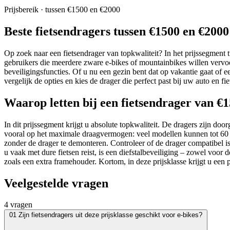
Prijsbereik · tussen €1500 en €2000
Beste fietsendragers tussen €1500 en €2000
Op zoek naar een fietsendrager van topkwaliteit? In het prijssegmen
gebruikers die meerdere zware e-bikes of mountainbikes willen vervo
beveiligingsfuncties. Of u nu een gezin bent dat op vakantie gaat of e
vergelijk de opties en kies de drager die perfect past bij uw auto en fie
Waarop letten bij een fietsendrager van €1
In dit prijssegment krijgt u absolute topkwaliteit. De dragers zijn do
vooral op het maximale draagvermogen: veel modellen kunnen tot 60 kg
zonder de drager te demonteren. Controleer of de drager compatibel is
u vaak met dure fietsen reist, is een diefstalbeveiliging – zowel voor
zoals een extra framehouder. Kortom, in deze prijsklasse krijgt u een
Veelgestelde vragen
4 vragen
01
Zijn fietsendragers uit deze prijsklasse geschikt voor e-bikes?