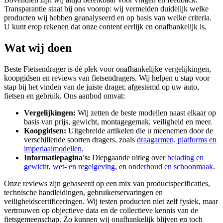
Transparantie staat bij ons voorop: wij vermelden duidelijk welke
producten wij hebben geanalyseerd en op basis van welke criteria.
U kunt erop rekenen dat onze content eerlijk en onafhankelijk is.
Wat wij doen
Beste Fietsendrager is dé plek voor onafhankelijke vergelijkingen,
koopgidsen en reviews van fietsendragers. Wij helpen u stap voor
stap bij het vinden van de juiste drager, afgestemd op uw auto,
fietsen en gebruik. Ons aanbod omvat:
Vergelijkingen:
Wij zetten de beste modellen naast elkaar op
basis van prijs, gewicht, montagegemak, veiligheid en meer.
Koopgidsen:
Uitgebreide artikelen die u meenemen door de
verschillende soorten dragers, zoals
draagarmen, platforms en
imperiaalmodellen
.
Informatiepagina's:
Diepgaande uitleg over
belading en
gewicht
,
wet- en regelgeving
, en
onderhoud en schoonmaak
.
Onze reviews zijn gebaseerd op een mix van productspecificaties,
technische handleidingen, gebruikerservaringen en
veiligheidscertificeringen. Wij testen producten niet zelf fysiek, maar
vertrouwen op objectieve data en de collectieve kennis van de
fietsgemeenschap. Zo kunnen wij onafhankelijk blijven en toch