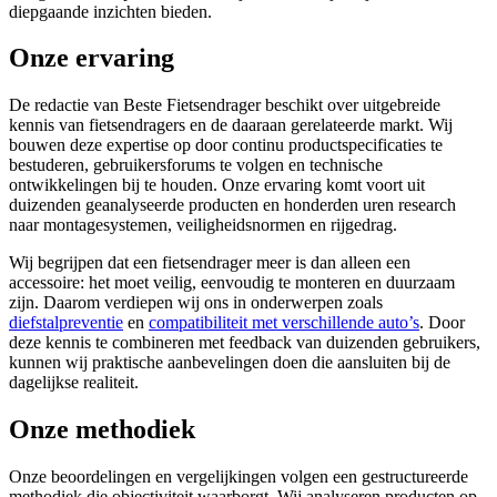
diepgaande inzichten bieden.
Onze ervaring
De redactie van Beste Fietsendrager beschikt over uitgebreide
kennis van fietsendragers en de daaraan gerelateerde markt. Wij
bouwen deze expertise op door continu productspecificaties te
bestuderen, gebruikersforums te volgen en technische
ontwikkelingen bij te houden. Onze ervaring komt voort uit
duizenden geanalyseerde producten en honderden uren research
naar montagesystemen, veiligheidsnormen en rijgedrag.
Wij begrijpen dat een fietsendrager meer is dan alleen een
accessoire: het moet veilig, eenvoudig te monteren en duurzaam
zijn. Daarom verdiepen wij ons in onderwerpen zoals
diefstalpreventie
en
compatibiliteit met verschillende auto’s
. Door
deze kennis te combineren met feedback van duizenden gebruikers,
kunnen wij praktische aanbevelingen doen die aansluiten bij de
dagelijkse realiteit.
Onze methodiek
Onze beoordelingen en vergelijkingen volgen een gestructureerde
methodiek die objectiviteit waarborgt. Wij analyseren producten op