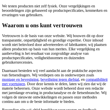
We testen producten niet zelf fysiek. Onze vergelijkingen en
beoordelingen zijn gebaseerd op productspecificaties, kenmerken en
ervaringen van gebruikers.
Waarom u ons kunt vertrouwen
Vertrouwen is de basis van onze website. Wij bouwen dit op door
transparantie, onpartijdigheid en grondige expertise. Onze inhoud
wordt niet beïnvloed door adverteerders of fabrikanten; wij plaatsen
alleen producten op basis van hun merites. Elke vergelijking en
aanbeveling is het resultaat van zorgvuldige analyse van
productspecificaties, veiligheidsnormen en duizenden
gebruikersrecensies.
Daarnaast besteden wij veel aandacht aan de praktische aspecten
van fietsendragers. Wij verdiepen ons in onderwerpen zoals
montage en bevestiging
,
beveiliging tegen diefstal
, en
compatibiliteit
met voertuigen
. Door deze kennis te delen, laten wij zien dat wij de
materie beheersen. Onze website wordt beheerd door een redactie
met jarenlange ervaring in productanalyse en de fietsenbranche. Wij
volgen de nieuwste ontwikkelingen en passen onze methodes
continu aan om u de beste informatie te bieden.
Bovendien zijn wij altijd bereikbaar voor vragen en feedback.