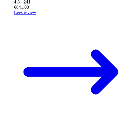
4,8
· 241
€841,00
Lees review