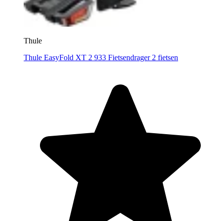
Thule
Thule EasyFold XT 2 933 Fietsendrager 2 fietsen