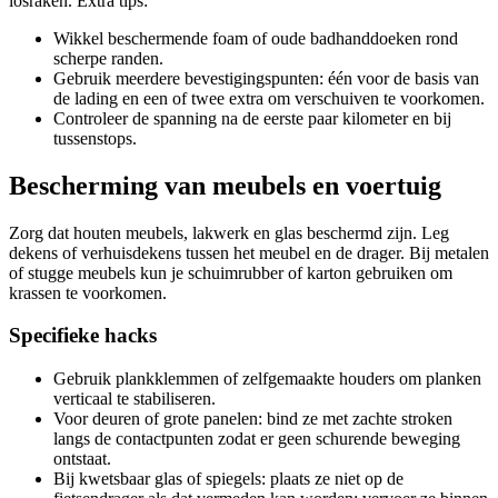
losraken. Extra tips:
Wikkel beschermende foam of oude badhanddoeken rond
scherpe randen.
Gebruik meerdere bevestigingspunten: één voor de basis van
de lading en een of twee extra om verschuiven te voorkomen.
Controleer de spanning na de eerste paar kilometer en bij
tussenstops.
Bescherming van meubels en voertuig
Zorg dat houten meubels, lakwerk en glas beschermd zijn. Leg
dekens of verhuisdekens tussen het meubel en de drager. Bij metalen
of stugge meubels kun je schuimrubber of karton gebruiken om
krassen te voorkomen.
Specifieke hacks
Gebruik plankklemmen of zelfgemaakte houders om planken
verticaal te stabiliseren.
Voor deuren of grote panelen: bind ze met zachte stroken
langs de contactpunten zodat er geen schurende beweging
ontstaat.
Bij kwetsbaar glas of spiegels: plaats ze niet op de