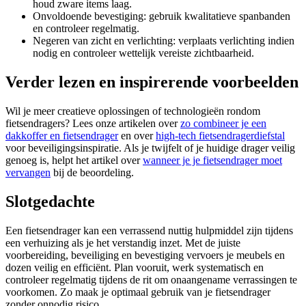
houd zware items laag.
Onvoldoende bevestiging: gebruik kwalitatieve spanbanden
en controleer regelmatig.
Negeren van zicht en verlichting: verplaats verlichting indien
nodig en controleer wettelijk vereiste zichtbaarheid.
Verder lezen en inspirerende voorbeelden
Wil je meer creatieve oplossingen of technologieën rondom
fietsendragers? Lees onze artikelen over
zo combineer je een
dakkoffer en fietsendrager
en over
high-tech fietsendragerdiefstal
voor beveiligingsinspiratie. Als je twijfelt of je huidige drager veilig
genoeg is, helpt het artikel over
wanneer je je fietsendrager moet
vervangen
bij de beoordeling.
Slotgedachte
Een fietsendrager kan een verrassend nuttig hulpmiddel zijn tijdens
een verhuizing als je het verstandig inzet. Met de juiste
voorbereiding, beveiliging en bevestiging vervoers je meubels en
dozen veilig en efficiënt. Plan vooruit, werk systematisch en
controleer regelmatig tijdens de rit om onaangename verrassingen te
voorkomen. Zo maak je optimaal gebruik van je fietsendrager
zonder onnodig risico.