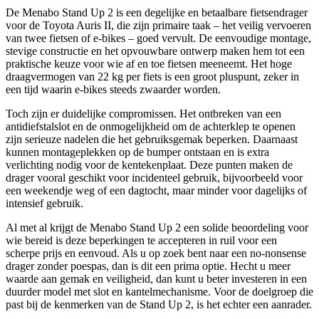
De Menabo Stand Up 2 is een degelijke en betaalbare fietsendrager
voor de Toyota Auris II, die zijn primaire taak – het veilig vervoeren
van twee fietsen of e-bikes – goed vervult. De eenvoudige montage,
stevige constructie en het opvouwbare ontwerp maken hem tot een
praktische keuze voor wie af en toe fietsen meeneemt. Het hoge
draagvermogen van 22 kg per fiets is een groot pluspunt, zeker in
een tijd waarin e-bikes steeds zwaarder worden.
Toch zijn er duidelijke compromissen. Het ontbreken van een
antidiefstalslot en de onmogelijkheid om de achterklep te openen
zijn serieuze nadelen die het gebruiksgemak beperken. Daarnaast
kunnen montageplekken op de bumper ontstaan en is extra
verlichting nodig voor de kentekenplaat. Deze punten maken de
drager vooral geschikt voor incidenteel gebruik, bijvoorbeeld voor
een weekendje weg of een dagtocht, maar minder voor dagelijks of
intensief gebruik.
Al met al krijgt de Menabo Stand Up 2 een solide beoordeling voor
wie bereid is deze beperkingen te accepteren in ruil voor een
scherpe prijs en eenvoud. Als u op zoek bent naar een no-nonsense
drager zonder poespas, dan is dit een prima optie. Hecht u meer
waarde aan gemak en veiligheid, dan kunt u beter investeren in een
duurder model met slot en kantelmechanisme. Voor de doelgroep die
past bij de kenmerken van de Stand Up 2, is het echter een aanrader.