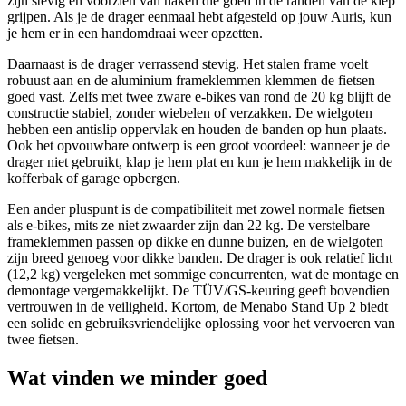
zijn stevig en voorzien van haken die goed in de randen van de klep
grijpen. Als je de drager eenmaal hebt afgesteld op jouw Auris, kun
je hem er in een handomdraai weer opzetten.
Daarnaast is de drager verrassend stevig. Het stalen frame voelt
robuust aan en de aluminium frameklemmen klemmen de fietsen
goed vast. Zelfs met twee zware e-bikes van rond de 20 kg blijft de
constructie stabiel, zonder wiebelen of verzakken. De wielgoten
hebben een antislip oppervlak en houden de banden op hun plaats.
Ook het opvouwbare ontwerp is een groot voordeel: wanneer je de
drager niet gebruikt, klap je hem plat en kun je hem makkelijk in de
kofferbak of garage opbergen.
Een ander pluspunt is de compatibiliteit met zowel normale fietsen
als e-bikes, mits ze niet zwaarder zijn dan 22 kg. De verstelbare
frameklemmen passen op dikke en dunne buizen, en de wielgoten
zijn breed genoeg voor dikke banden. De drager is ook relatief licht
(12,2 kg) vergeleken met sommige concurrenten, wat de montage en
demontage vergemakkelijkt. De TÜV/GS-keuring geeft bovendien
vertrouwen in de veiligheid. Kortom, de Menabo Stand Up 2 biedt
een solide en gebruiksvriendelijke oplossing voor het vervoeren van
twee fietsen.
Wat vinden we minder goed