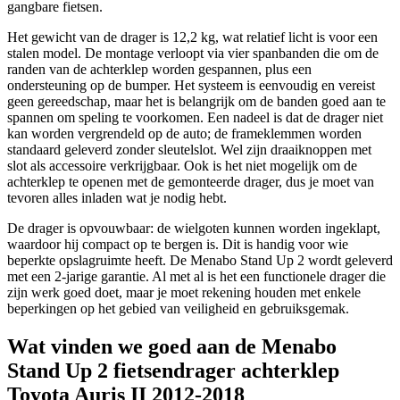
gangbare fietsen.
Het gewicht van de drager is 12,2 kg, wat relatief licht is voor een
stalen model. De montage verloopt via vier spanbanden die om de
randen van de achterklep worden gespannen, plus een
ondersteuning op de bumper. Het systeem is eenvoudig en vereist
geen gereedschap, maar het is belangrijk om de banden goed aan te
spannen om speling te voorkomen. Een nadeel is dat de drager niet
kan worden vergrendeld op de auto; de frameklemmen worden
standaard geleverd zonder sleutelslot. Wel zijn draaiknoppen met
slot als accessoire verkrijgbaar. Ook is het niet mogelijk om de
achterklep te openen met de gemonteerde drager, dus je moet van
tevoren alles inladen wat je nodig hebt.
De drager is opvouwbaar: de wielgoten kunnen worden ingeklapt,
waardoor hij compact op te bergen is. Dit is handig voor wie
beperkte opslagruimte heeft. De Menabo Stand Up 2 wordt geleverd
met een 2-jarige garantie. Al met al is het een functionele drager die
zijn werk goed doet, maar je moet rekening houden met enkele
beperkingen op het gebied van veiligheid en gebruiksgemak.
Wat vinden we goed aan de Menabo
Stand Up 2 fietsendrager achterklep
Toyota Auris II 2012-2018