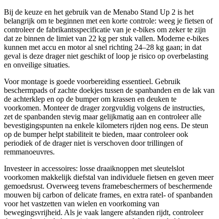
Bij de keuze en het gebruik van de Menabo Stand Up 2 is het
belangrijk om te beginnen met een korte controle: weeg je fietsen of
controleer de fabrikantsspecificatie van je e-bikes om zeker te zijn
dat ze binnen de limiet van 22 kg per stuk vallen. Moderne e-bikes
kunnen met accu en motor al snel richting 24–28 kg gaan; in dat
geval is deze drager niet geschikt of loop je risico op overbelasting
en onveilige situaties.
Voor montage is goede voorbereiding essentieel. Gebruik
beschermpads of zachte doekjes tussen de spanbanden en de lak van
de achterklep en op de bumper om krassen en deuken te
voorkomen. Monteer de drager zorgvuldig volgens de instructies,
zet de spanbanden stevig maar gelijkmatig aan en controleer alle
bevestigingspunten na enkele kilometers rijden nog eens. De steun
op de bumper helpt stabiliteit te bieden, maar controleer ook
periodiek of de drager niet is verschoven door trillingen of
remmanoeuvres.
Investeer in accessoires: losse draaiknoppen met sleutelslot
voorkomen makkelijk diefstal van individuele fietsen en geven meer
gemoedsrust. Overweeg tevens framebeschermers of beschermende
mouwen bij carbon of delicate frames, en extra ratel- of spanbanden
voor het vastzetten van wielen en voorkoming van
bewegingsvrijheid. Als je vaak langere afstanden rijdt, controleer