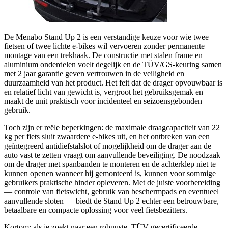
De Menabo Stand Up 2 is een verstandige keuze voor wie twee
fietsen of twee lichte e-bikes wil vervoeren zonder permanente
montage van een trekhaak. De constructie met stalen frame en
aluminium onderdelen voelt degelijk en de TÜV/GS-keuring samen
met 2 jaar garantie geven vertrouwen in de veiligheid en
duurzaamheid van het product. Het feit dat de drager opvouwbaar is
en relatief licht van gewicht is, vergroot het gebruiksgemak en
maakt de unit praktisch voor incidenteel en seizoensgebonden
gebruik.
Toch zijn er reële beperkingen: de maximale draagcapaciteit van 22
kg per fiets sluit zwaardere e-bikes uit, en het ontbreken van een
geïntegreerd antidiefstalslot of mogelijkheid om de drager aan de
auto vast te zetten vraagt om aanvullende beveiliging. De noodzaak
om de drager met spanbanden te monteren en de achterklep niet te
kunnen openen wanneer hij gemonteerd is, kunnen voor sommige
gebruikers praktische hinder opleveren. Met de juiste voorbereiding
— controle van fietswicht, gebruik van beschermpads en eventueel
aanvullende sloten — biedt de Stand Up 2 echter een betrouwbare,
betaalbare en compacte oplossing voor veel fietsbezitters.
Kortom: als je zoekt naar een robuuste, TÜV-gecertificeerde