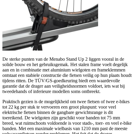
De sterke punten van de Menabo Stand Up 2 liggen vooral in de
solide bouw en het gebruiksgemak. Het stalen frame voelt degelijk
aan en in combinatie met aluminium wielgoten en frameklemmen
ontstaat een stabiele constructie die fietsen veilig op hun plaats houdt
tijdens ritten. De TÜV/GS-goedkeuring biedt een waardevolle
garantie dat de drager aan veiligheidsnormen voldoet, iets wat bij
tweedehands of inferieure modellen soms ontbreekt.
Praktisch gezien is de mogelijkheid om twee fietsen of twee e-bikes
tot 22 kg per stuk te vervoeren een groot pluspunt: voor veel
elektrische fietsen binnen de gangbare gewichtsrange is dit
toereikend. De wielgoten zijn geschikt voor banden tot 75 mm
breed, wat ruimschoots voldoende is voor stads-, toer- en veel e-bike
banden. Met een maximale wielbasis van 1210 mm past de meeste
volwassenfietsen zonder problemen. Het feit dat de drager