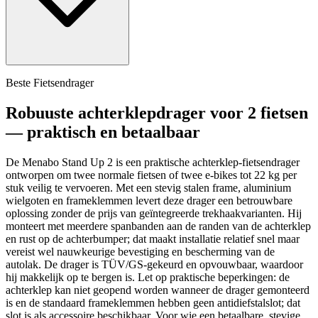
Beste Fietsendrager
Robuuste achterklepdrager voor 2 fietsen
— praktisch en betaalbaar
De Menabo Stand Up 2 is een praktische achterklep-fietsendrager
ontworpen om twee normale fietsen of twee e-bikes tot 22 kg per
stuk veilig te vervoeren. Met een stevig stalen frame, aluminium
wielgoten en frameklemmen levert deze drager een betrouwbare
oplossing zonder de prijs van geïntegreerde trekhaakvarianten. Hij
monteert met meerdere spanbanden aan de randen van de achterklep
en rust op de achterbumper; dat maakt installatie relatief snel maar
vereist wel nauwkeurige bevestiging en bescherming van de
autolak. De drager is TÜV/GS-gekeurd en opvouwbaar, waardoor
hij makkelijk op te bergen is. Let op praktische beperkingen: de
achterklep kan niet geopend worden wanneer de drager gemonteerd
is en de standaard frameklemmen hebben geen antidiefstalslot; dat
slot is als accessoire beschikbaar. Voor wie een betaalbare, stevige