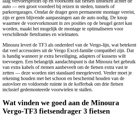
laag vervoersprofiel op en voorkomt dat fietsen uitsteken achter de
auto — een groot voordeel bij reizen in steden, tunnels of
parkeergarages. Omdat de drager geen permanente montage vereist,
zijn er geen blijvende aanpassingen aan de auto nodig. De knop
waarmee de voorvorkmount in zes posities op de beugel gezet kan
worden, maakt het mogelijk de montage te optimaliseren voor
verschillende fietsframes en wielmaten.
Minoura levert de TF3 als onderdeel van de Vergo-lijn, wat betekent
dat veel accessoires uit de Vergo Excel-familie compatibel zijn. Dat
is handig wanneer je extra beveiliging, adapters of kussens wilt
toevoegen. Een belangrijk aandachtspunt is dat Minoura het gebruik
van extra kabels of riemen aanbeveelt om de fietsen extra vast te
zetten — deze worden niet standaard meegeleverd. Verder moet je
rekening houden met het schoon en beschermd houden van de
autovloer en voldoende ruimte in de kofferbak om drie fietsen
inclusief gedemonteerde voorwielen te stallen.
Wat vinden we goed aan de Minoura
Vergo-TF3 fietsendrager 3 fietsen