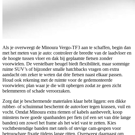
Als je overweegt de Minoura Vergo-TF3 aan te schaffen, begin dan
met het meten van je auto: controleer de breedte van de laadvloer en
de hoogte tussen vloer en dak bij geplaatste fietsen zonder
voorwielen. De verstelbare beugel biedt flexibiliteit, maar sommige
ruime SUV’s of bijzonder smalle hatchbacks vragen om extra
aandacht om zeker te weten dat drie fietsen naast elkaar passen.
Houd ook rekening met de ruimte voor de gedemonteerde
voorwielen; plan waar je die wilt opbergen zodat ze geen zicht
belemmeren of schade veroorzaken.
Zorg dat je beschermende materialen klaar hebt liggen: een dikke
rubber- of schuimmat beschermt de autovloer tegen krassen, vuil en
vocht. Omdat Minoura extra riemen of kabels aanbeveelt, koop
minstens twee goede spanbanden per fiets (of een set van drie lange
banden) om zowel het frame als het wiel vast te zetten. Kies
vochtbestendige banden met ratels of stevige cam-gespen voor
betrouwbare fixatie tijdens lange ritten. Overweeg daarnaast om