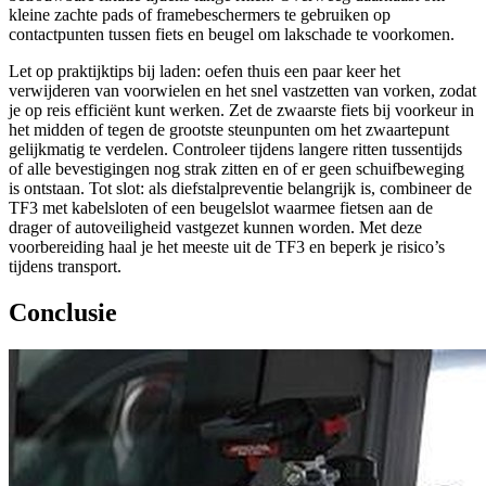
kleine zachte pads of framebeschermers te gebruiken op
contactpunten tussen fiets en beugel om lakschade te voorkomen.
Let op praktijktips bij laden: oefen thuis een paar keer het
verwijderen van voorwielen en het snel vastzetten van vorken, zodat
je op reis efficiënt kunt werken. Zet de zwaarste fiets bij voorkeur in
het midden of tegen de grootste steunpunten om het zwaartepunt
gelijkmatig te verdelen. Controleer tijdens langere ritten tussentijds
of alle bevestigingen nog strak zitten en of er geen schuifbeweging
is ontstaan. Tot slot: als diefstalpreventie belangrijk is, combineer de
TF3 met kabelsloten of een beugelslot waarmee fietsen aan de
drager of autoveiligheid vastgezet kunnen worden. Met deze
voorbereiding haal je het meeste uit de TF3 en beperk je risico’s
tijdens transport.
Conclusie