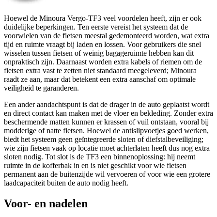
Hoewel de Minoura Vergo-TF3 veel voordelen heeft, zijn er ook
duidelijke beperkingen. Ten eerste vereist het systeem dat de
voorwielen van de fietsen meestal gedemonteerd worden, wat extra
tijd en ruimte vraagt bij laden en lossen. Voor gebruikers die snel
wisselen tussen fietsen of weinig bagageruimte hebben kan dit
onpraktisch zijn. Daarnaast worden extra kabels of riemen om de
fietsen extra vast te zetten niet standaard meegeleverd; Minoura
raadt ze aan, maar dat betekent een extra aanschaf om optimale
veiligheid te garanderen.
Een ander aandachtspunt is dat de drager in de auto geplaatst wordt
en direct contact kan maken met de vloer en bekleding. Zonder extra
beschermende matten kunnen er krassen of vuil ontstaan, vooral bij
modderige of natte fietsen. Hoewel de antislipvoetjes goed werken,
biedt het systeem geen geïntegreerde sloten of diefstalbeveiliging;
wie zijn fietsen vaak op locatie moet achterlaten heeft dus nog extra
sloten nodig. Tot slot is de TF3 een binnenoplossing: hij neemt
ruimte in de kofferbak in en is niet geschikt voor wie fietsen
permanent aan de buitenzijde wil vervoeren of voor wie een grotere
laadcapaciteit buiten de auto nodig heeft.
Voor- en nadelen