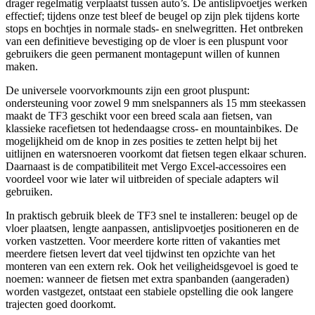
drager regelmatig verplaatst tussen auto’s. De antislipvoetjes werken
effectief; tijdens onze test bleef de beugel op zijn plek tijdens korte
stops en bochtjes in normale stads- en snelwegritten. Het ontbreken
van een definitieve bevestiging op de vloer is een pluspunt voor
gebruikers die geen permanent montagepunt willen of kunnen
maken.
De universele voorvorkmounts zijn een groot pluspunt:
ondersteuning voor zowel 9 mm snelspanners als 15 mm steekassen
maakt de TF3 geschikt voor een breed scala aan fietsen, van
klassieke racefietsen tot hedendaagse cross- en mountainbikes. De
mogelijkheid om de knop in zes posities te zetten helpt bij het
uitlijnen en watersnoeren voorkomt dat fietsen tegen elkaar schuren.
Daarnaast is de compatibiliteit met Vergo Excel-accessoires een
voordeel voor wie later wil uitbreiden of speciale adapters wil
gebruiken.
In praktisch gebruik bleek de TF3 snel te installeren: beugel op de
vloer plaatsen, lengte aanpassen, antislipvoetjes positioneren en de
vorken vastzetten. Voor meerdere korte ritten of vakanties met
meerdere fietsen levert dat veel tijdwinst ten opzichte van het
monteren van een extern rek. Ook het veiligheidsgevoel is goed te
noemen: wanneer de fietsen met extra spanbanden (aangeraden)
worden vastgezet, ontstaat een stabiele opstelling die ook langere
trajecten goed doorkomt.