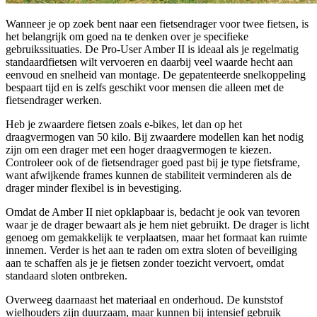
Wanneer je op zoek bent naar een fietsendrager voor twee fietsen, is
het belangrijk om goed na te denken over je specifieke
gebruikssituaties. De Pro-User Amber II is ideaal als je regelmatig
standaardfietsen wilt vervoeren en daarbij veel waarde hecht aan
eenvoud en snelheid van montage. De gepatenteerde snelkoppeling
bespaart tijd en is zelfs geschikt voor mensen die alleen met de
fietsendrager werken.
Heb je zwaardere fietsen zoals e-bikes, let dan op het
draagvermogen van 50 kilo. Bij zwaardere modellen kan het nodig
zijn om een drager met een hoger draagvermogen te kiezen.
Controleer ook of de fietsendrager goed past bij je type fietsframe,
want afwijkende frames kunnen de stabiliteit verminderen als de
drager minder flexibel is in bevestiging.
Omdat de Amber II niet opklapbaar is, bedacht je ook van tevoren
waar je de drager bewaart als je hem niet gebruikt. De drager is licht
genoeg om gemakkelijk te verplaatsen, maar het formaat kan ruimte
innemen. Verder is het aan te raden om extra sloten of beveiliging
aan te schaffen als je je fietsen zonder toezicht vervoert, omdat
standaard sloten ontbreken.
Overweeg daarnaast het materiaal en onderhoud. De kunststof
wielhouders zijn duurzaam, maar kunnen bij intensief gebruik