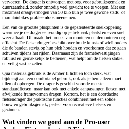
vervoeren. De drager is ontworpen met oog voor gebruiksgemak en
duurzaamheid, zonder onnodig veel gewicht toe te voegen. Met een
maximaal draagvermogen van 50 kilo kun je twee gewone stads- of
mountainbikes probleemloos meenemen.
Een van de grootste pluspunten is de gepatenteerde snelkoppeling
waarmee je de drager eenvoudig op je trekhaak plaatst en even snel
weer afhaalt. Dit maakt het proces van monteren en demonteren erg
efficiënt. De fietsendrager beschikt over brede kunststof wielhouders
die de banden stevig op hun plek houden en voorkomen dat ze gaan
schuiven tijdens het rijden. Daarnaast zijn de framebevestigingen
robuust en gemakkelijk te bedienen, wat helpt om de fietsen stabiel
en veilig vast te zetten.
Qua materiaalgebruik is de Amber II licht en toch sterk, wat
bijdraagt aan een comfortabel gebruik, ook als je hem alleen moet
tillen of opbergen. De drager is geschikt voor de meeste
standaardfietsen, maar kan ook met enkele aanpassingen fietsen met
afwijkende framevormen dragen. Kortom, het is een doordachte
fietsendrager die praktische functies combineert met een solide
bouw en gebruiksgemak, perfect voor recreatieve fietsers en
gezinnen.
Wat vinden we goed aan de Pro-user