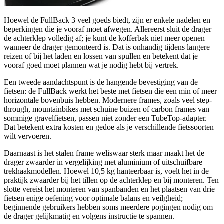
Hoewel de FullBack 3 veel goeds biedt, zijn er enkele nadelen en
beperkingen die je vooraf moet afwegen. Allereerst sluit de drager
de achterklep volledig af; je kunt de kofferbak niet meer openen
wanneer de drager gemonteerd is. Dat is onhandig tijdens langere
reizen of bij het laden en lossen van spullen en betekent dat je
vooraf goed moet plannen wat je nodig hebt bij vertrek.
Een tweede aandachtspunt is de hangende bevestiging van de
fietsen: de FullBack werkt het beste met fietsen die een min of meer
horizontale bovenbuis hebben. Modernere frames, zoals veel step-
through, mountainbikes met schuine buizen of carbon frames van
sommige gravelfietsen, passen niet zonder een TubeTop-adapter.
Dat betekent extra kosten en gedoe als je verschillende fietssoorten
wilt vervoeren.
Daarnaast is het stalen frame weliswaar sterk maar maakt het de
drager zwaarder in vergelijking met aluminium of uitschuifbare
trekhaakmodellen. Hoewel 10,5 kg hanteerbaar is, voelt het in de
praktijk zwaarder bij het tillen op de achterklep en bij monteren. Ten
slotte vereist het monteren van spanbanden en het plaatsen van drie
fietsen enige oefening voor optimale balans en veilgheid;
beginnende gebruikers hebben soms meerdere pogingen nodig om
de drager gelijkmatig en volgens instructie te spannen.