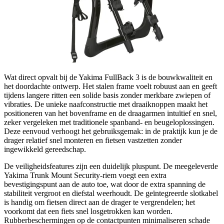
Wat direct opvalt bij de Yakima FullBack 3 is de bouwkwaliteit en
het doordachte ontwerp. Het stalen frame voelt robuust aan en geeft
tijdens langere ritten een solide basis zonder merkbare zwiepen of
vibraties. De unieke naafconstructie met draaiknoppen maakt het
positioneren van het bovenframe en de draagarmen intuïtief en snel,
zeker vergeleken met traditionele spanband- en beugeloplossingen.
Deze eenvoud verhoogt het gebruiksgemak: in de praktijk kun je de
drager relatief snel monteren en fietsen vastzetten zonder
ingewikkeld gereedschap.
De veiligheidsfeatures zijn een duidelijk pluspunt. De meegeleverde
Yakima Trunk Mount Security-riem voegt een extra
bevestigingspunt aan de auto toe, wat door de extra spanning de
stabiliteit vergroot en diefstal weerhoudt. De geïntegreerde slotkabel
is handig om fietsen direct aan de drager te vergrendelen; het
voorkomt dat een fiets snel losgetrokken kan worden.
Rubberbeschermingen op de contactpunten minimaliseren schade