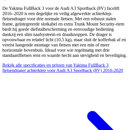
De Yakima FullBack 3 voor de Audi A3 Sportback (8V) facelift
2016–2020 is een degelijke en veilig afgewerkte achterklep-
fietsendrager voor drie normale fietsen. Met een robuust stalen
frame, geïntegreerde slotkabel en extra Trunk Mount Security-riem
biedt hij goede diefstalbescherming en eenvoudige bediening
dankzij een slim naafsysteem en draaiknoppen. De drager is
opvouwbaar en relatief licht (10,5 kg), maar sluit de kofferbak af en
vereist hangende montage van fietsen met een min of meer
horizontale bovenbuis. Ideaal voor wie regelmatig met drie
standaardfietsen reist en waarde hecht aan stevigheid en beveiliging.
Bekijk alle specificaties en prijzen van Yakima FullBack 3
fietsendrager achterklep voor Audi A3 Sportback (8V) 2016-2020