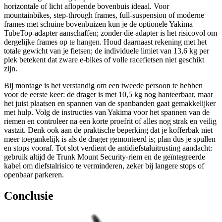
horizontale of licht aflopende bovenbuis ideaal. Voor
mountainbikes, step-through frames, full-suspension of moderne
frames met schuine bovenbuizen kun je de optionele Yakima
TubeTop-adapter aanschaffen; zonder die adapter is het risicovol om
dergelijke frames op te hangen. Houd daarnaast rekening met het
totale gewicht van je fietsen; de individuele limiet van 13,6 kg per
plek betekent dat zware e-bikes of volle racefietsen niet geschikt
zijn.
Bij montage is het verstandig om een tweede persoon te hebben
voor de eerste keer: de drager is met 10,5 kg nog hanteerbaar, maar
het juist plaatsen en spannen van de spanbanden gaat gemakkelijker
met hulp. Volg de instructies van Yakima voor het spannen van de
riemen en controleer na een korte proefrit of alles nog strak en veilig
vastzit. Denk ook aan de praktische beperking dat je kofferbak niet
meer toegankelijk is als de drager gemonteerd is; plan dus je spullen
en stops vooraf. Tot slot verdient de antidiefstaluitrusting aandacht:
gebruik altijd de Trunk Mount Security-riem en de geïntegreerde
kabel om diefstalrisico te verminderen, zeker bij langere stops of
openbaar parkeren.
Conclusie