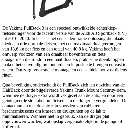
De Yakima FullBack 3 is een speciaal ontwikkelde achterklep-
fietsendrager voor de facelift-versie van de Audi A3 Sportback (8V)
uit 2016–2020. In basis is het een stalen frame-oplossing die plaats
biedt aan drie normale fietsen, met een maximaal draagvermogen
van 13,6 kg per fiets en een totaal van 40,8 kg. Yakima heeft het
ontwerp voorzien van een draaibaar bovenframe en fiets-
draagarmen die rondom een naaf draaien; praktische draaiknoppen
maken het eenvoudig om onderdelen in positie te brengen en vast te
zetten. Dat zorgt voor snelle montage en een stabiele houvast tijdens
ritten.
Qua beveiliging onderscheidt de FullBack zich ten opzichte van de
HalfBack door de bijgeleverde Yakima Trunk Mount Security-riem,
waarmee de drager extra wordt vastgezet aan de auto, en door een
geïntegreerde slotkabel om fietsen aan de drager te vergrendelen. De
contactpunten met de auto zijn voorzien van rubberen
beschermkussens om krassen en drukpunten op de lak te
minimaliseren. Wanneer niet in gebruik, kan de drager plat
opgevouwen worden, wat opslag vergemakkelijkt in de garage of
kofferbak.