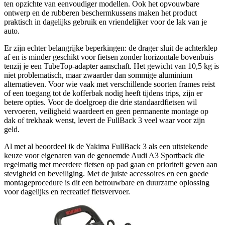
ten opzichte van eenvoudiger modellen. Ook het opvouwbare
ontwerp en de rubberen beschermkussens maken het product
praktisch in dagelijks gebruik en vriendelijker voor de lak van je
auto.
Er zijn echter belangrijke beperkingen: de drager sluit de achterklep
af en is minder geschikt voor fietsen zonder horizontale bovenbuis
tenzij je een TubeTop-adapter aanschaft. Het gewicht van 10,5 kg is
niet problematisch, maar zwaarder dan sommige aluminium
alternatieven. Voor wie vaak met verschillende soorten frames reist
of een toegang tot de kofferbak nodig heeft tijdens trips, zijn er
betere opties. Voor de doelgroep die drie standaardfietsen wil
vervoeren, veiligheid waardeert en geen permanente montage op
dak of trekhaak wenst, levert de FullBack 3 veel waar voor zijn
geld.
Al met al beoordeel ik de Yakima FullBack 3 als een uitstekende
keuze voor eigenaren van de genoemde Audi A3 Sportback die
regelmatig met meerdere fietsen op pad gaan en prioriteit geven aan
stevigheid en beveiliging. Met de juiste accessoires en een goede
montageprocedure is dit een betrouwbare en duurzame oplossing
voor dagelijks en recreatief fietsvervoer.